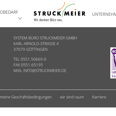
OBEDARF
UNTERNEH
SYSTEM-BÜRO STRUCKMEIER GMBH
KARL-ARNOLD-STRASSE 4
37079 GÖTTINGEN
TEL 0551.50669-0
FAX 0551.65195
MAIL
INFO@STRUCKMEIER.DE
emeine Geschäftsbedingungen
wir sind raum
Karriere