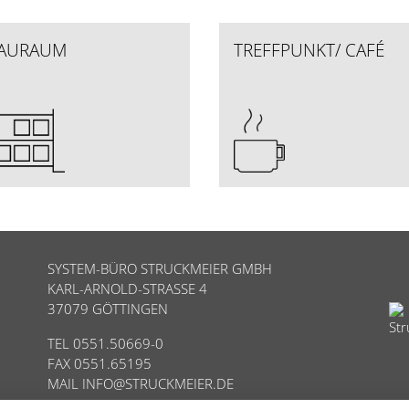
AURAUM
TREFFPUNKT/ CAFÉ
SYSTEM-BÜRO STRUCKMEIER GMBH
KARL-ARNOLD-STRASSE 4
37079 GÖTTINGEN
TEL 0551.50669-0
FAX 0551.65195
MAIL
INFO@STRUCKMEIER.DE