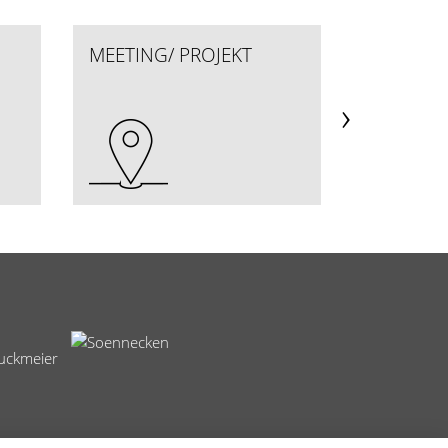
MEETING/ PROJEKT
EMPFAN
WARTEZ
›