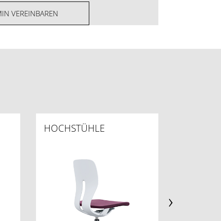
MIN VEREINBAREN
HOCHSTÜHLE
INNOVA
›