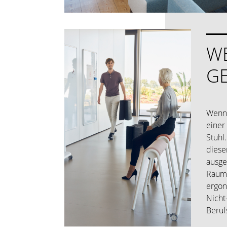
W
G
Wenn 
einer
Stuhl
diese
ausge
Raums
ergon
Nicht
Berufs