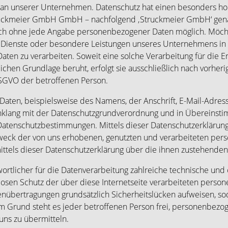
e an unserer Unternehmen. Datenschutz hat einen besonders ho
ruckmeier GmbH GmbH – nachfolgend ‚Struckmeier GmbH‘ genan
ich ohne jede Angabe personenbezogener Daten möglich. Möcht
e Dienste oder besondere Leistungen unseres Unternehmens i
ten zu verarbeiten. Soweit eine solche Verarbeitung für die Erf
zlichen Grundlage beruht, erfolgt sie ausschließlich nach vorher
a DSGVO der betroffenen Person.
aten, beispielsweise des Namens, der Anschrift, E-Mail-Adre
 Einklang mit der Datenschutzgrundverordnung und in Übereinst
atenschutzbestimmungen. Mittels dieser Datenschutzerkläru
Zweck der von uns erhobenen, genutzten und verarbeiteten pe
ttels dieser Datenschutzerklärung über die ihnen zustehenden 
ortlicher für die Datenverarbeitung zahlreiche technische un
losen Schutz der über diese Internetseite verarbeiteten perso
übertragungen grundsätzlich Sicherheitslücken aufweisen, sod
m Grund steht es jeder betroffenen Person frei, personenbezog
uns zu übermitteln.