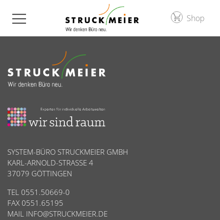
Shop
SYSTEM-BÜRO STRUCKMEIER GMBH
KARL-ARNOLD-STRASSE 4
37079 GÖTTINGEN
TEL 0551.50669-0
FAX 0551.65195
MAIL
INFO@STRUCKMEIER.DE