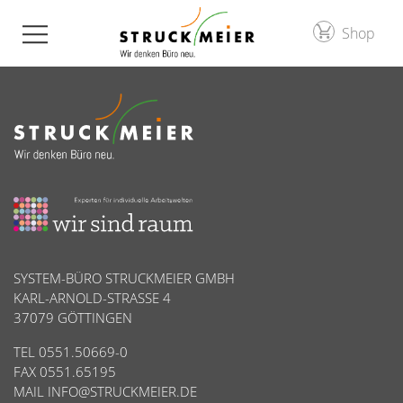
Shop
SYSTEM-BÜRO STRUCKMEIER GMBH
KARL-ARNOLD-STRASSE 4
37079 GÖTTINGEN
TEL 0551.50669-0
FAX 0551.65195
MAIL
INFO@STRUCKMEIER.DE