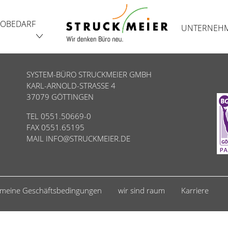
OBEDARF
UNTERNEH
SYSTEM-BÜRO STRUCKMEIER GMBH
KARL-ARNOLD-STRASSE 4
37079 GÖTTINGEN
TEL 0551.50669-0
FAX 0551.65195
MAIL
INFO@STRUCKMEIER.DE
emeine Geschäftsbedingungen
wir sind raum
Karriere