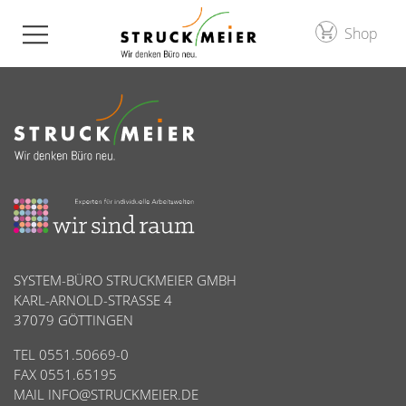
Shop
SYSTEM-BÜRO STRUCKMEIER GMBH
KARL-ARNOLD-STRASSE 4
37079 GÖTTINGEN
TEL 0551.50669-0
FAX 0551.65195
MAIL
INFO@STRUCKMEIER.DE